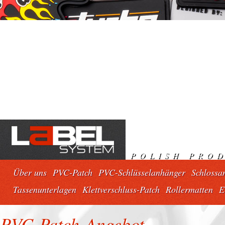
Elostemer stripes
rubber stripes
silicone stripes
soft pcv
POLISH PRO
Über uns
PVC-Patch
PVC-Schlüsselanhänger
Schlossa
Tassenunterlagen
Klettverschluss-Patch
Rollermatten
E
PVC-Patch-Angebot