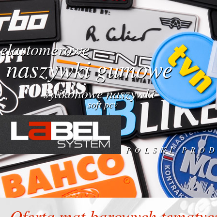
elastomerowe
naszywki gumowe
sylikonowe naszywki
soft pcv
POLSKI PRO
Oferta mat barowych tematyc